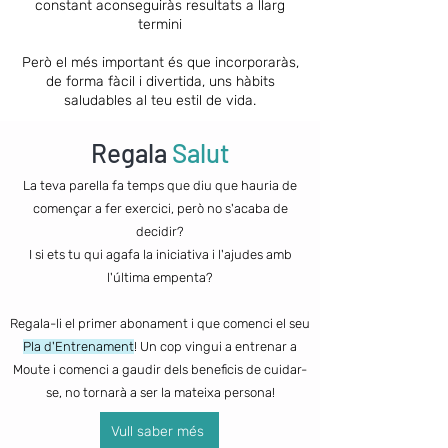
constant aconseguiràs resultats a llarg
termini
Però el més important és que incorporaràs,
de forma fàcil i divertida, uns hàbits
saludables al teu estil de vida.
Regala
Salut
La teva parella fa temps que diu que hauria de
començar a fer exercici, però no s'acaba de
decidir?
I si ets tu qui agafa la iniciativa i l'ajudes amb
l'última empenta?
Regala-li el primer abonament i que comenci el seu
Pla d'Entrenament
! Un cop vingui a entrenar a
Moute i comenci a gaudir dels beneficis de cuidar-
se, no tornarà a ser la mateixa persona!
Vull saber més