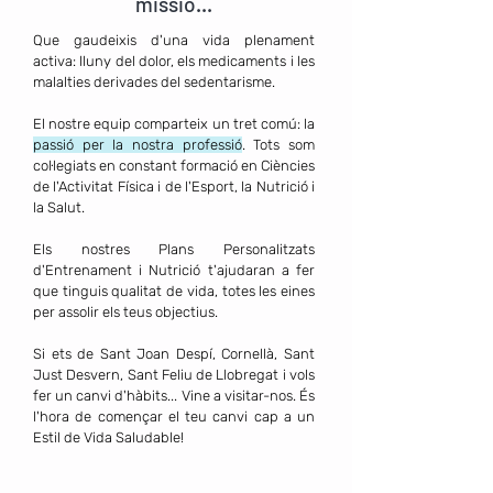
missió...
Que gaudeixis d'una vida plenament
activa: lluny del dolor, els medicaments i les
malalties derivades del sedentarisme.
El nostre
equip
comparteix un tret comú: la
passió per la nostra professió
. Tots som
col·legiats en constant formació en Ciències
de l'Activitat Física i de l'Esport, la Nutrició i
la Salut.
Els nostres Plans Personalitzats
d'Entrenament i Nutrició t'ajudaran a fer
que tinguis qualitat de vida, totes les eines
per assolir els teus objectius.
Si ets de Sant Joan Despí, Cornellà, Sant
Just Desvern, Sant Feliu de Llobregat i vols
fer un canvi d'hàbits... Vine a visitar-nos. És
l'hora de començar el teu canvi cap a un
Estil de Vida Saludable!