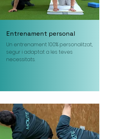
Entrenament personal
Un entrenament 100% personalitzat,
segur i adaptat a les teves
necessitats
.